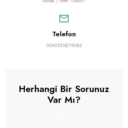
Konak / İzmir TURKEY
Telefon
00905318719085
Herhangi Bir Sorunuz
Var Mı?
Satış ekibiyle iletişime geçmek için aşağıdaki formu
kullanın