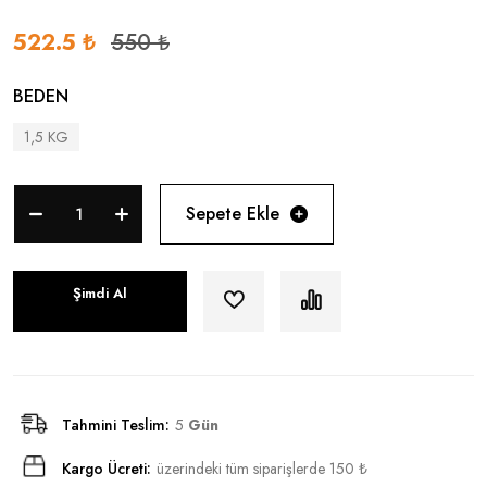
522.5 ₺
550 ₺
BEDEN
1,5 KG
Sepete Ekle
Şimdi Al
Tahmini Teslim:
5
Gün
Kargo Ücreti:
üzerindeki tüm siparişlerde 150 ₺