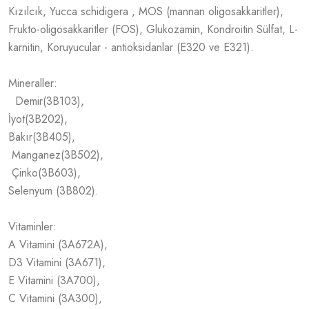
Kızılcık, Yucca schidigera , MOS (mannan oligosakkaritler),
Frukto-oligosakkaritler (FOS), Glukozamin, Kondroitin Sülfat, L-
karnitin, Koruyucular - antioksidanlar (E320 ve E321).
Mineraller:
Demir(3B103),
İyot(3B202),
Bakır(3B405),
Manganez(3B502),
Çinko(3B603),
Selenyum (3B802).
Vitaminler:
A Vitamini (3A672A),
D3 Vitamini (3A671),
E Vitamini (3A700),
C Vitamini (3A300),