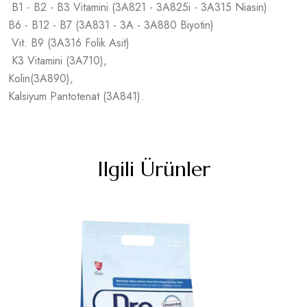
B1 - B2 - B3 Vitamini (3A821 - 3A825i - 3A315 Niasin)
B6 - B12 - B7 (3A831 - 3A - 3A880 Biyotin)
Vit. B9 (3A316 Folik Asit)
K3 Vitamini (3A710),
Kolin(3A890),
Kalsiyum Pantotenat (3A841).
Ilgili Ürünler