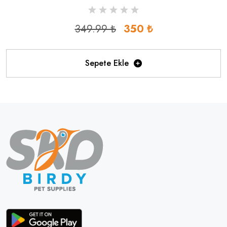
349.99 ₺
350 ₺
Sepete Ekle