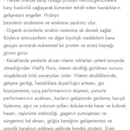
- Yüksek oranda sahip olduğu probiyo mikroorganizmalara
karşı baskınlık sağlayarak kümesleri tehdit eden hastalıkların
gelişmesini engeller. Probiyo
besinlerin sindirimine ve emilimine yardımcı olur.
- Organik enzimlerle sindirim sistemine ek destek sağlar.
Böylece aminoasitlerin ve diğer biyolojik maddelerin kana
geçişini arınrarak mükemmel bir protein ve enerji kaynağı
görevi görür.
- Kanatlılarda yemlerle alınan vitamin miktarları yeterli seviyede
olmadığından VitaFly Flora, vitamin eksikliği görülmesi sonucu
oluşabilecek kötü senaryoları önler. Vitamin eksikliklerinde,
gelişme geriliği, hastalıklara duyarlılığın artması, gür
büyüyememe, uçuş performansının düşmesi, yumurta
performansının azalması, kasların gelişiminde gerileme, karışık
tüylenme, ağız ve solunum yolları dokularında hasar ve böbrek
hasarı, raşiürüme isteksizliği, gaganın yumuşaması ve
süngerimsi hal alması, göğüs kemiğinin gelişememesi ve
omurilik kanalının eğilmesi şeklinde kendini gösterir. Ergin