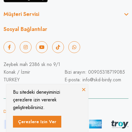
Müşteri Servisi
Sosyal Bağlantılar
Zeybek mah 2386 sk no 9/1
Konak / İzmir
Bizi arayın: 00905318719085
TURKEY
E-posta: info@skd-birdy.com
×
Bu sitedeki deneyiminizi
çerezlere izin vererek
geliştirebilirsiniz.
Designed & Developed By Do4you.co
Çerezlere Izin Ver