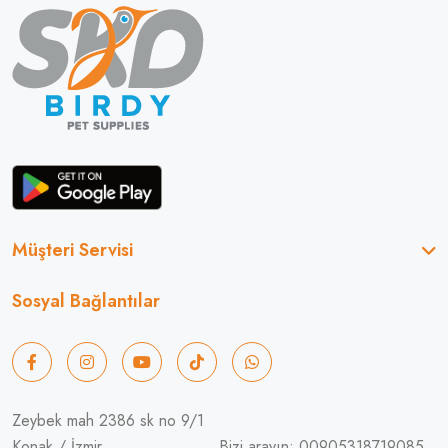
Müşteri Servisi
Sosyal Bağlantılar
Zeybek mah 2386 sk no 9/1
Konak / İzmir
Bizi arayın: 00905318719085