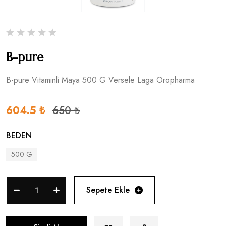
B-pure
B-pure Vitaminli Maya 500 G Versele Laga Oropharma
604.5 ₺
650 ₺
BEDEN
500 G
Sepete Ekle