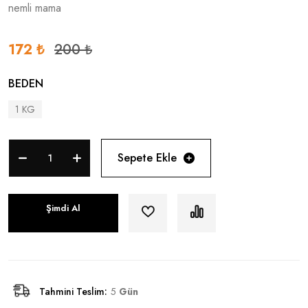
nemli mama
172 ₺
200 ₺
BEDEN
1 KG
Sepete Ekle
Şimdi Al
Tahmini Teslim:
5
Gün