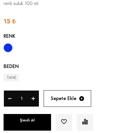
renli suluk 100 ml
15 ₺
RENK
BEDEN
TANE
Sepete Ekle
Şimdi Al